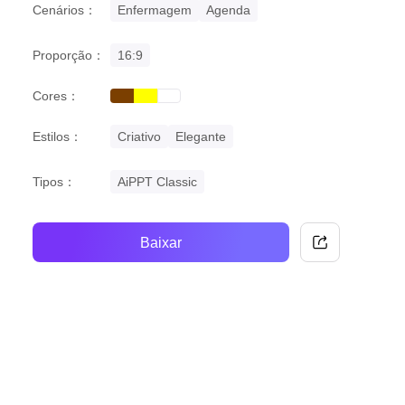
Cenários：
Enfermagem
Agenda
Proporção：
16:9
Cores：
brown
yellow
white
Estilos：
Criativo
Elegante
Tipos：
AiPPT Classic
Baixar