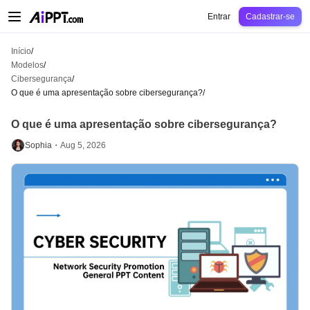
AiPPT Classic
AiPPT Flow
AiPPT Visual
Preços
Modelos
Educação
Profes
Entrar
Cadastrar-se
Início
/
Modelos
/
Cibersegurança
/
O que é uma apresentação sobre cibersegurança?
/
O que é uma apresentação sobre cibersegurança?
Sophia・
Aug 5, 2026