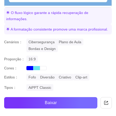
🌟 O fluxo lógico garante a rápida recuperação de
informações.
🌟 A formatação consistente promove uma marca profissional.
Cenários：
Cibersegurança
Plano de Aula
Bordas e Design
Proporção：
16:9
Cores：
blue
cyan
white
Estilos：
Fofo
Diversão
Criativo
Clip-art
Tipos：
AiPPT Classic
Baixar