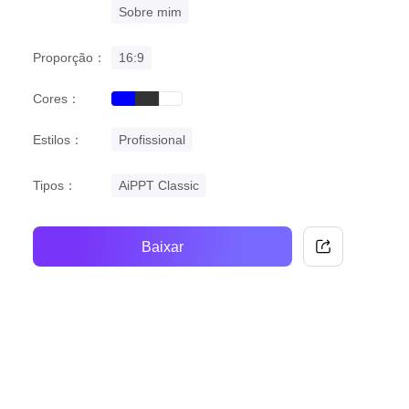
Sobre mim
Proporção：
16:9
Cores：
blue
black
white
Estilos：
Profissional
Tipos：
AiPPT Classic
Baixar