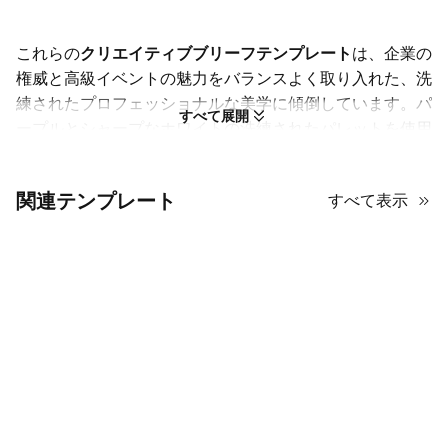
これらの
クリエイティブブリーフテンプレート
は、企業の
権威と高級イベントの魅力をバランスよく取り入れた、洗
練されたプロフェッショナルな美学に傾倒しています。パ
すべて展開
ープルとシャープなホワイトの洗練されたパレットを使用
し、大胆なタイポグラフィでレイアウトを圧迫することな
く主張を示します。デザインには、クリーンな幾何学的ラ
関連テンプレート
すべて表示
インと十分な余白が特徴で、すべての視覚要素が意図的か
つ高級感を持って配置されています。モダンな装飾要素に
は、ミニマリストなアイコンや構造化されたデータビジュ
アライゼーション（ポイント達成やサポートメトリクスな
ど）が含まれ、パフォーマンスに基づいたプレゼンテーシ
ョンを維持しながら、フォーマルな視覚言語を保っていま
す。番号付きのシーケンスと明確なセクションブレークを
組み合わせることで、異なる戦略フェーズを目に自然に導
く論理的な流れを提供します。全体的なスタイリングは洗
練されており、多用途であり、重要な戦略や祝賀的なブラ