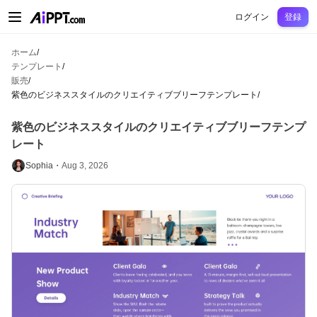
AiPPT Classic
AiPPT Flow
AiPPT Visual
料金プラン
テンプレート
教育
先
ログイン
登録
ホーム
/
テンプレート
/
販売
/
紫色のビジネススタイルのクリエイティブブリーフテンプレート
/
紫色のビジネススタイルのクリエイティブブリーフテンプ
レート
Sophia・
Aug 3, 2026