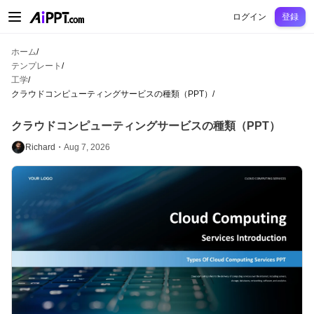
AiPPT Classic
AiPPT Flow
AiPPT Visual
料金プラン
テンプレート
教育
先
ログイン
登録
ホーム
/
テンプレート
/
工学
/
クラウドコンピューティングサービスの種類（PPT）
/
クラウドコンピューティングサービスの種類（PPT）
Richard・
Aug 7, 2026