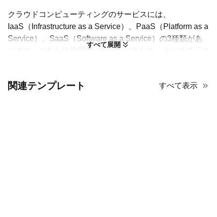
クラウドコンピューティングのサービスには、
IaaS（Infrastructure as a Service）、PaaS（Platform as a
Service）、SaaS（Software as a Service）の3種類があ
すべて展開
ります。これらは階層的に積み重なるため、まとめて「ク
ラウドコンピューティングスタック」とも呼ばれます。こ
ちらのAiPPTテンプレートは、このテーマ向けに特別に設
関連テンプレート
すべて表示
計されています。フレームワークを見ると、十分な余白を
活かした整理されたレイアウトで、各スライドが読みやす
く視覚的にバランスが取れているのが分かります。 コン
テンツについては、クラウドコンピューティングの簡単な
導入説明をあらかじめ用意しているので、まず確認してか
ら必要に応じて削除してください。
落ち着いたモダンなスタイルのため、このクラウドコンピ
ューティング用プレゼンテーションテンプレートは、ビジ
ネス提案、ITプロジェクトの概要説明、教育用の講義資料
などに幅広く適しています。無料テンプレートをお見逃し
なく。今すぐご活用ください！