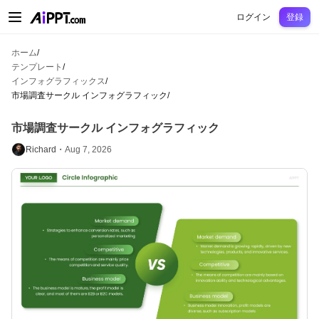
AiPPT Classic
AiPPT Flow
AiPPT Visual
料金プラン
テンプレート
教育
先
ログイン
登録
ホーム
/
テンプレート
/
インフォグラフィックス
/
市場調査サークル インフォグラフィック
/
市場調査サークル インフォグラフィック
Richard・
Aug 7, 2026