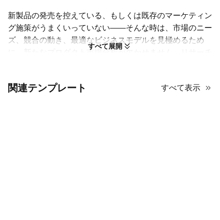
新製品の発売を控えている、もしくは既存のマーケティン
グ施策がうまくいっていない――そんな時は、市場のニー
ズ、競合の動き、最適なビジネスモデルを見極めるため
すべて展開
に、新たなプロダクト市場分析が欠かせません。リサーチ
結果を上司に明快に示すなら、インフォグラフィックが有
効です。AiPPT のマーケットリサーチ・サークル型イン
関連テンプレート
すべて表示
フォグラフィックを10種類ご用意しました。すべてグリ
ーン系の配色で統一されていますが、レイアウトは多彩。
データ比較に適したものもあれば、メリット・デメリット
の整理に向くものもあります。必ず、要件に合うテンプレ
ートが見つかります。
市場調査のインフォグラフィックを一から作る時間はもう
不要！丁寧に作り込まれたプロ仕様のテンプレートを活用
しましょう。AiPPTで無料提供、しかも簡単に編集できま
す。
用途に合わせて選べる、マーケットリサーチ・サー