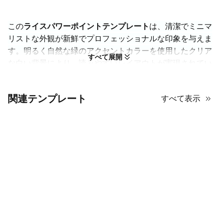
この
ライスパワーポイントテンプレート
は、清潔でミニマ
リストな外観が新鮮でプロフェッショナルな印象を与えま
す。明るく自然な緑のアクセントカラーを使用したクリア
すべて展開
な白い背景により、読みやすいレイアウトが実現されてい
ます。このデザインは、画像を際立たせたい人に最適で、
煩雑な境界線を排除し、大きな開放空間と合理的なセクシ
関連テンプレート
ョン分けを採用しています。最も目立つ装飾的な特徴は、
すべて表示
明るい緑の円形背景に配置されたスタイライズされた白い
穀物のエンブレムで、農業、成長、または持続可能性に関
連するトピックを示しています。モダンなアクセントとし
て、丸みを帯びた長方形の画像プレースホルダーや、数字
やデータ要素のためのエレガントなアイコンが含まれてい
ます。水平線の使用により、異なるセクションが視覚的に
分離され、スライドが重く感じられないようにしていま
す。このライスPPTテンプレートは、整理されていてモダ
ンな印象を与えつつ、落ち着いた有機的な雰囲気を保つ必