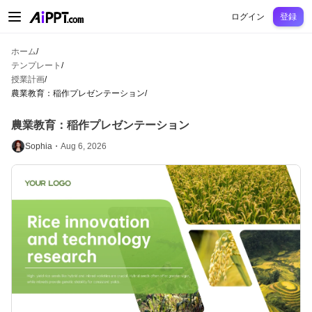
AiPPT Classic
AiPPT Flow
AiPPT Visual
料金プラン
テンプレート
教育
先
ログイン
登録
ホーム
/
テンプレート
/
授業計画
/
農業教育：稲作プレゼンテーション
/
農業教育：稲作プレゼンテーション
Sophia・
Aug 6, 2026