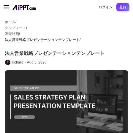
AiPPT Classic
AiPPT Flow
AiPPT Visual
料金プラン
テンプレート
教育
先
ログイン
登録
ホーム
/
テンプレート
/
販売計画
/
法人営業戦略プレゼンテーションテンプレート
/
法人営業戦略プレゼンテーションテンプレート
Richard・
Aug 3, 2026