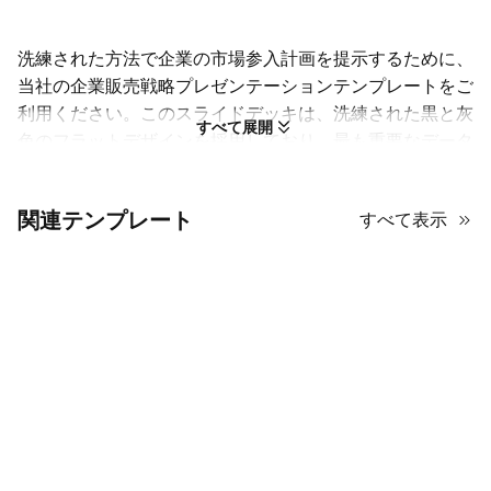
洗練された方法で企業の市場参入計画を提示するために、
当社の企業販売戦略プレゼンテーションテンプレートをご
利用ください。このスライドデッキは、洗練された黒と灰
すべて展開
色のフラットデザインを採用しており、最も重要なデータ
に対してプロフェッショナルで集中した雰囲気を作り出し
ます。市場分析から販売実行まで、包括的なビジネス販売
関連テンプレート
すべて表示
フレームワークを構築するのに最適な構造になっていま
す。この戦略的な販売計画デッキを使用して、目標を明確
に定義し、戦術を概説し、財務予測を提示することで、チ
ーム全体が一致団結し、企業の目標を達成する準備が整い
ます。
経営陣の賛同を得るための営業戦略の
構築