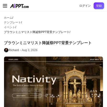
AiPPT Classic
AiPPT Flow
AiPPT Visual
料金プラン
テンプレート
教育
先
ログイン
登録
ホーム
/
テンプレート
/
イベント
/
ブラウンミニマリスト降誕祭PPT背景テンプレート
/
ブラウンミニマリスト降誕祭PPT背景テンプレート
Richard・
Aug 3, 2026