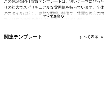
この降誕祭
PPT
背景テンプレートは、深いテーマにぴった
りの壮大でスピリチュアルな雰囲気を持っています。全体
のスタイルは暗く、劇的な照明が特徴で、壮麗な教会の内
すべて展開
部と目立つ祭壇の高品質な画像が繰り返し登場し、もう一
つの画像には白いローブを着た人物の温かみのある金色の
テクスチャーの肖像画が描かれています。これにより、力
関連テンプレート
すべて表示
強く瞑想的なムードが生まれます。カラーパレットは深い
茶色と豊かな金色が支配的で、クラシックで敬虔かつ洗練
された印象を与えます。宗教的な画像が統合される方法—
しばしば全ページにわたる雰囲気のある背景として登場す
る—は、プレゼンテーションを没入感があり視覚的に印象
的なものにします。歴史的で深遠、または視覚的にインパ
クトのあるプレゼンテーションに最適です。
ミニマリストの降誕祭PPT背景テン
プレートを利用する