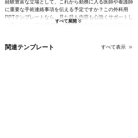
経験豊富な立場として、これから勤務に入る医師や看護師
に重要な手術連絡事項を伝える予定ですか？この外科用
PPTテンプレートなら、見た目も内容も心強くサポートし
すべて展開
ます。ビジュアル面では、信頼感のあるメディカルブルー
を基調色として、アイコン、ボタン、見出しに一貫して使
用し、統一感のあるデザインに仕上げています。さらに、
関連テンプレート
すべて表示
医療従事者のプロフェッショナルな切り抜き写真や実際の
手術現場を取り入れ、スライドに即時の説得力を与えま
す。コンテンツ面では、手術手順の基本情報、手術チーム
の役割、個人用防護具、生物学的・化学的ハザードの紹介
まで、必要事項を幅広くカバーしています。
プロフェッショナルでありながら親しみやすい総合外科の
PPTテンプレートをお探しなら、この医療テーマのデザイ
ンは最適な選択です。AiPPTで無料でお試しください！
手術の概要を印象的に伝えるための、構成が整った
15枚のスライド。
PowerPoint、Googleスライド、Keynote、Canvaに