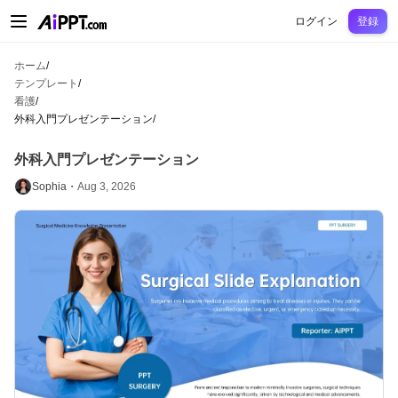
AiPPT Classic
AiPPT Flow
AiPPT Visual
料金プラン
テンプレート
教育
先
ログイン
登録
ホーム
/
テンプレート
/
看護
/
外科入門プレゼンテーション
/
外科入門プレゼンテーション
Sophia・
Aug 3, 2026