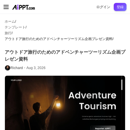
AiPPT Classic
AiPPT Flow
AiPPT Visual
料金プラン
テンプレート
教育
先
ログイン
登録
ホーム
/
テンプレート
/
旅行
/
アウトドア旅行のためのアドベンチャーツーリズム企画プレゼン資料
/
アウトドア旅行のためのアドベンチャーツーリズム企画プ
レゼン資料
Richard・
Aug 3, 2026