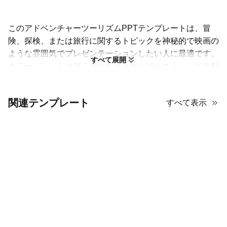
このアドベンチャーツーリズムPPTテンプレートは、冒
険、探検、または旅行に関するトピックを神秘的で映画の
ような雰囲気でプレゼンテーションしたい人に最適です。
すべて展開
カラーパレットは深く豊かな黒と暗いアーストーンが支配
しており、ランプや日光の差し込む開口部からの劇的な黄
金の光と美しく対比しています。これにより、高コントラ
関連テンプレート
すべて表示
ストで視覚的に驚異的でムーディーな雰囲気が生まれま
す。装飾要素は控えめですが効果的で、暗く洞窟のような
環境や岩場を探検する人物のフルスライド画像に大きく依
存しています。シルエットの人物と自然のテクスチャがプ
レゼンテーションに深遠で壮大な感覚を与え、ビジュアル
が中心的なストーリーテリング要素となっています。この
テンプレートは、観客に深く刺激的な旅に出るような感覚
を与えたい場合に最適な選択です—標準的で明るいプレゼ
ンテーションよりもはるかに魅力的です！