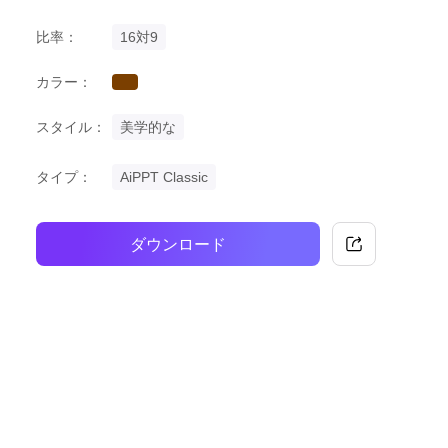
比率：
16対9
カラー：
brown
スタイル：
美学的な
タイプ：
AiPPT Classic
ダウンロード