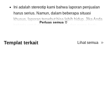
Ini adalah stereotip kami bahwa laporan penjualan
harus serius. Namun, dalam beberapa situasi
khusus, laporan tersebut bisa lebih hidup. Jika Anda
Perluas semua
bekerja untuk perusahaan game dan game Anda
berlatar abad ke-19, PPT laporan penjualan Anda
dapat dirancang dengan estetika steampunk. Kabar
Templat terkait
Lihat semua
baik! Anda dapat menghemat waktu dalam
mendesain, karena ada template siap pakai yang
indah dengan gaya ini di AiPPT! Template ini
menggunakan palet coklat khas untuk
membangkitkan tema steampunk. Mengingat ini
adalah presentasi laporan penjualan, tata letaknya
bersih dan terstruktur. Dengan demikian, estetika
yang kaya tidak akan mempengaruhi keterbacaan.
Gunakan template PowerPoint steampunk ini untuk
memberikan laporan yang mengesankan! Meskipun
desainnya profesional, template ini gratis untuk