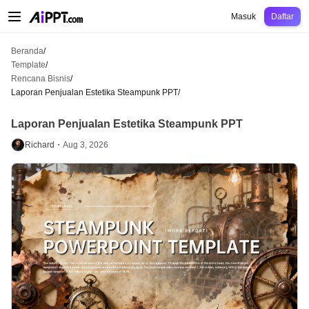
AiPPT Classic
AiPPT Flow
AiPPT Visual
Harga
Template
Pendidikan
Guru
U
Masuk
Daftar
Beranda
/
Template
/
Rencana Bisnis
/
Laporan Penjualan Estetika Steampunk PPT
/
Laporan Penjualan Estetika Steampunk PPT
Richard・
Aug 3, 2026