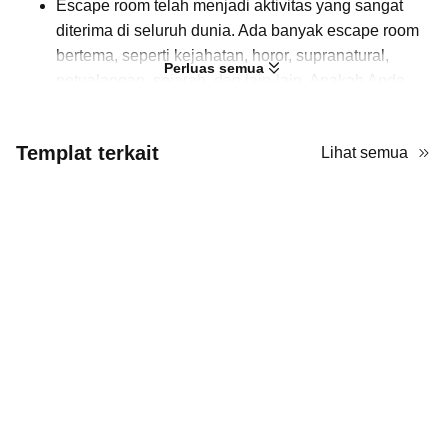
Escape room telah menjadi aktivitas yang sangat
diterima di seluruh dunia. Ada banyak escape room
bertema, seperti kejahatan, horor, supranatural,
Perluas semua
petualangan, sejarah, dan lain-lain. Apakah Anda
pernah berpikir untuk memulai bisnis escape room?
Jika ya, Anda dapat menggunakan template PPT
Templat terkait
Lihat semua
rencana bisnis escape room ini untuk menunjukkan
rencana Anda kepada investor atau karyawan.
Template ini dirancang dengan mode gelap, yang
menambah kesan misteri. Selain itu, slide dibagi
menjadi beberapa bagian, termasuk pasar dan
pelanggan target, pelatihan NPC, dan pengendalian
biaya. Anda juga dapat mengelola konten Anda
dengan logika ini.
Gunakan template AiPPT gratis ini untuk startup
escape room Anda! Gaya misteriusnya dapat
menggaungkan tema Anda, dan alur logisnya dapat
langsung digunakan. Tentu saja, jika Anda ingin