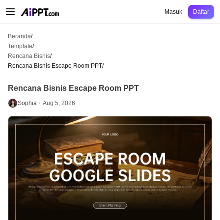
AiPPT Classic
AiPPT Flow
AiPPT Visual
Harga
Template
Pendidikan
Guru
U
Masuk
Daftar
Beranda
/
Template
/
Rencana Bisnis
/
Rencana Bisnis Escape Room PPT
/
Rencana Bisnis Escape Room PPT
Sophia・
Aug 5, 2026