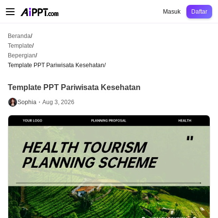
AiPPT Classic
AiPPT Flow
AiPPT Visual
Harga
Template
Pendidikan
Guru
U
Masuk
Daftar
Beranda
/
Template
/
Bepergian
/
Template PPT Pariwisata Kesehatan
/
Template PPT Pariwisata Kesehatan
Sophia・
Aug 3, 2026