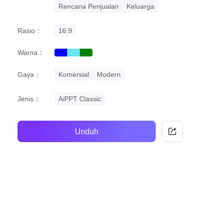
Rencana Penjualan
Keluarga
Rasio：
16:9
Warna：
blue
cyan
green
Gaya：
Komersial
Modern
Jenis：
AiPPT Classic
Unduh