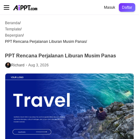
AiPPT Classic
AiPPT Flow
AiPPT Visual
Harga
Template
Pendidikan
Guru
U
Masuk
Daftar
Beranda
/
Template
/
Bepergian
/
PPT Rencana Perjalanan Liburan Musim Panas
/
PPT Rencana Perjalanan Liburan Musim Panas
Richard・
Aug 3, 2026