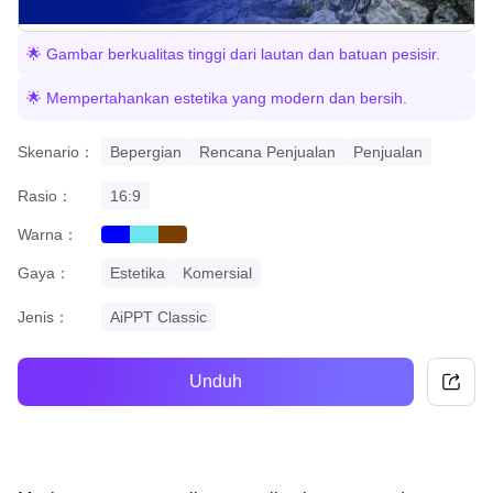
🌟 Gambar berkualitas tinggi dari lautan dan batuan pesisir.
🌟 Mempertahankan estetika yang modern dan bersih.
Skenario：
Bepergian
Rencana Penjualan
Penjualan
Rasio：
16:9
Warna：
blue
cyan
brown
Gaya：
Estetika
Komersial
Jenis：
AiPPT Classic
Unduh