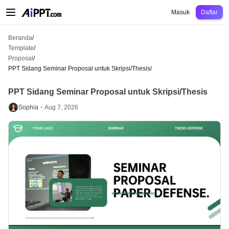
AiPPT Classic
AiPPT Flow
AiPPT Visual
Harga
Template
Pendidikan
Guru
U
Masuk
Daftar
Beranda
/
Template
/
Proposal
/
PPT Sidang Seminar Proposal untuk Skripsi/Thesis
/
PPT Sidang Seminar Proposal untuk Skripsi/Thesis
Sophia・
Aug 7, 2026