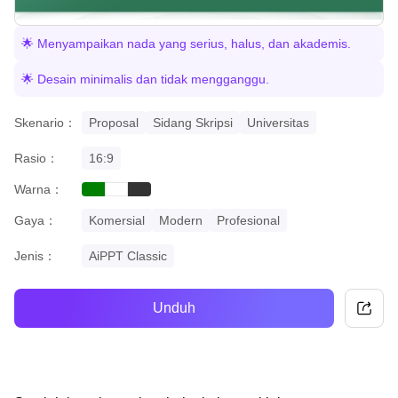
🌟 Menyampaikan nada yang serius, halus, dan akademis.
🌟 Desain minimalis dan tidak mengganggu.
Skenario：
Proposal
Sidang Skripsi
Universitas
Rasio：
16:9
Warna：
green
black
white
Gaya：
Komersial
Modern
Profesional
Jenis：
AiPPT Classic
Unduh