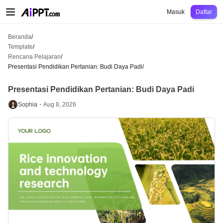
AiPPT Classic
AiPPT Flow
AiPPT Visual
Harga
Template
Pendidikan
Guru
U
Masuk
Daftar
Beranda
/
Template
/
Rencana Pelajaran
/
Presentasi Pendidikan Pertanian: Budi Daya Padi
/
Presentasi Pendidikan Pertanian: Budi Daya Padi
Sophia・
Aug 8, 2026