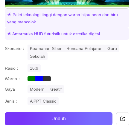
🌟 Palet teknologi tinggi dengan warna hijau neon dan biru
yang mencolok.
🌟 Antarmuka HUD futuristik untuk estetika digital.
Skenario：
Keamanan Siber
Rencana Pelajaran
Guru
Sekolah
Rasio：
16:9
Warna：
green
blue
black
Gaya：
Modern
Kreatif
Jenis：
AiPPT Classic
Unduh