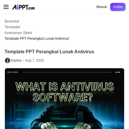
AiPPT Classic
AiPPT Flow
AiPPT Visual
Harga
Template
Pendidikan
Guru
U
Masuk
Daftar
Beranda
/
Template
/
Keamanan Siber
/
Template PPT Perangkat Lunak Antivirus
/
Template PPT Perangkat Lunak Antivirus
Sophia・
Aug 7, 2026