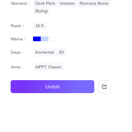
Skenario：
Deck Pitch
Investor
Rencana Bisnis
Biologi
Rasio：
16:9
Warna：
blue
gradient
white
Gaya：
Komersial
3D
Jenis：
AiPPT Classic
Unduh