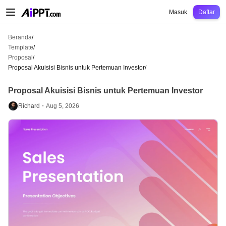
AiPPT Classic
AiPPT Flow
AiPPT Visual
Harga
Template
Pendidikan
Guru
U
Masuk
Daftar
Beranda
/
Template
/
Proposal
/
Proposal Akuisisi Bisnis untuk Pertemuan Investor
/
Proposal Akuisisi Bisnis untuk Pertemuan Investor
Richard・
Aug 5, 2026