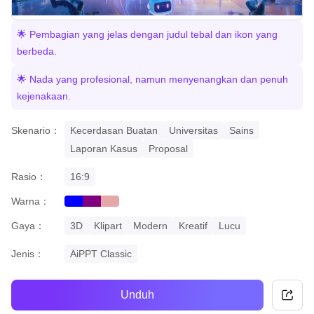
🌟 Pembagian yang jelas dengan judul tebal dan ikon yang
berbeda.
🌟 Nada yang profesional, namun menyenangkan dan penuh
kejenakaan.
Skenario：
Kecerdasan Buatan
Universitas
Sains
Laporan Kasus
Proposal
Rasio：
16:9
Warna：
blue
purple
pastel
Gaya：
3D
Klipart
Modern
Kreatif
Lucu
Jenis：
AiPPT Classic
Unduh