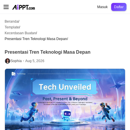
AiPPT Classic
AiPPT Flow
AiPPT Visual
Harga
Template
Pendidikan
Guru
U
Masuk
Daftar
Beranda
/
Template
/
Kecerdasan Buatan
/
Presentasi Tren Teknologi Masa Depan
/
Presentasi Tren Teknologi Masa Depan
Sophia・
Aug 5, 2026