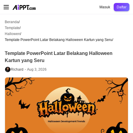
AiPPT Classic
AiPPT Flow
AiPPT Visual
Harga
Template
Pendidikan
Guru
U
Masuk
Daftar
Beranda
/
Template
/
Hallowen
/
Template PowerPoint Latar Belakang Halloween Kartun yang Seru
/
Template PowerPoint Latar Belakang Halloween
Kartun yang Seru
Richard・
Aug 3, 2026