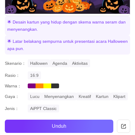
🌟 Desain kartun yang hidup dengan skema warna seram dan
menyenangkan.
🌟 Latar belakang sempurna untuk presentasi acara Halloween
apa pun.
Skenario：
Hallowen
Agenda
Aktivitas
Rasio：
16:9
Warna：
purple
orange
yellow
black
Gaya：
Lucu
Menyenangkan
Kreatif
Kartun
Klipart
Jenis：
AiPPT Classic
Unduh