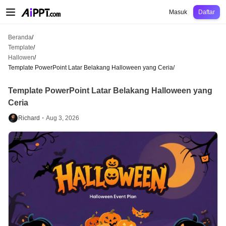
AiPPT Classic
AiPPT Flow
AiPPT Visual
Harga
Template
Pendidikan
Guru
U
Masuk
Daftar
Beranda
/
Template
/
Hallowen
/
Template PowerPoint Latar Belakang Halloween yang Ceria
/
Template PowerPoint Latar Belakang Halloween yang
Ceria
Richard・
Aug 3, 2026