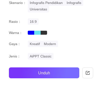
Skenario：
Infografis Pendidikan
Infografis
Universitas
Rasio：
16:9
Warna：
blue
cyan
black
Gaya：
Kreatif
Modern
Jenis：
AiPPT Classic
Unduh