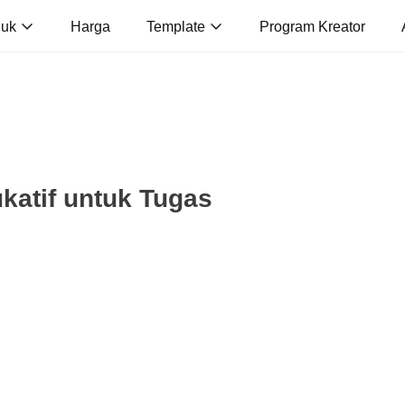
duk
Harga
Template
Program Kreator
katif untuk Tugas