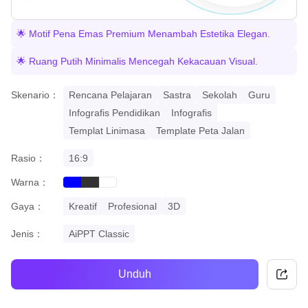
🌟 Motif Pena Emas Premium Menambah Estetika Elegan.
🌟 Ruang Putih Minimalis Mencegah Kekacauan Visual.
Skenario：
Rencana Pelajaran
Sastra
Sekolah
Guru
Infografis Pendidikan
Infografis
Templat Linimasa
Template Peta Jalan
Rasio：
16:9
Warna：
blue
black
white
Gaya：
Kreatif
Profesional
3D
Jenis：
AiPPT Classic
Unduh