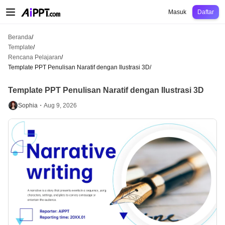
AiPPT Classic
AiPPT Flow
AiPPT Visual
Harga
Template
Pendidikan
Guru
U
Masuk
Daftar
Beranda
/
Template
/
Rencana Pelajaran
/
Template PPT Penulisan Naratif dengan Ilustrasi 3D
/
Template PPT Penulisan Naratif dengan Ilustrasi 3D
Sophia・
Aug 9, 2026