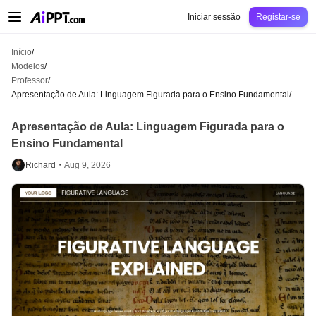
AiPPT Classic
AiPPT Flow
AiPPT Visual
Preços
Modelos
Educação
Profes
Iniciar sessão
Registar-se
Início
/
Modelos
/
Professor
/
Apresentação de Aula: Linguagem Figurada para o Ensino Fundamental
/
Apresentação de Aula: Linguagem Figurada para o
Ensino Fundamental
Richard・
Aug 9, 2026