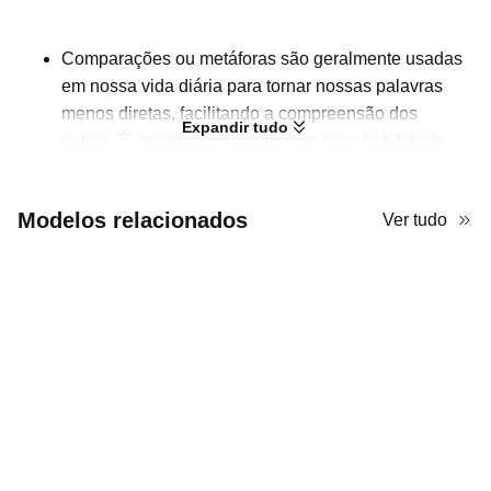
Comparações ou metáforas são geralmente usadas
em nossa vida diária para tornar nossas palavras
menos diretas, facilitando a compreensão dos
Expandir tudo
outros. É importante desenvolver essa habilidade
para alunos do ensino fundamental. Portanto, os
professores podem organizar algumas aulas de
Modelos relacionados
Ver tudo
linguagem figurada para explicar o que é linguagem
figurada com exemplos. Este template utiliza um
estilo minimalista, deixando espaço em branco
suficiente para que os usuários organizem o
conteúdo de texto e imagem. Os layouts modulares
garantem que todos os exemplos de linguagem
figurada possam ser listados de forma estruturada e
clara.
Use palavras simples para ajudar seus alunos a
entenderem a linguagem figurada com este template