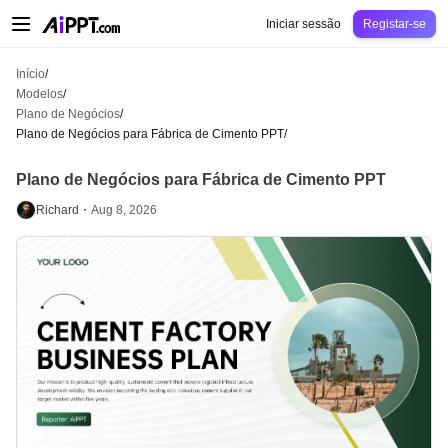
AiPPT Classic
AiPPT Flow
AiPPT Visual
Preços
Modelos
Educação
Profes
Iniciar sessão
Registar-se
Início
/
Modelos
/
Plano de Negócios
/
Plano de Negócios para Fábrica de Cimento PPT
/
Plano de Negócios para Fábrica de Cimento PPT
Richard・
Aug 8, 2026