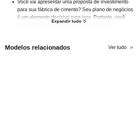
Você vai apresentar uma proposta de investimento
para sua fábrica de cimento? Seu plano de negócios
é um elemento decisivo para isso. Portanto, você
Expandir tudo
precisa se preparar bem para impressionar e
persuadir os investidores. Embora o conteúdo deva
ser preparado por você mesmo, o visual da
Modelos relacionados
Ver tudo
apresentação pode ser aprimorado com este
modelo. Ele é especificamente projetado para um
plano de negócios de fábrica de cimento. Como você
pode ver, há várias ilustrações relacionadas à
fábrica, e os layouts limpos e estruturados são
adequados para uso empresarial.
Embora todo o estilo seja próximo do minimalista,
este modelo não é muito sério. A paleta verde-
amarela e o uso flexível de formas conferem uma
sensação vibrante. Para economizar tempo na
criação do seu PPT, use este modelo de
apresentação PowerPoint para fábrica de cimento