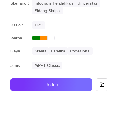
Skenario：
Infografis Pendidikan
Universitas
Sidang Skripsi
Rasio：
16:9
Warna：
green
orange
white
Gaya：
Kreatif
Estetika
Profesional
Jenis：
AiPPT Classic
Unduh