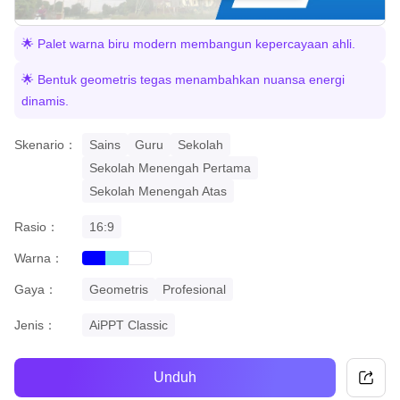
🌟 Palet warna biru modern membangun kepercayaan ahli.
🌟 Bentuk geometris tegas menambahkan nuansa energi
dinamis.
Skenario：
Sains
Guru
Sekolah
Sekolah Menengah Pertama
Sekolah Menengah Atas
Rasio：
16:9
Warna：
blue
cyan
white
Gaya：
Geometris
Profesional
Jenis：
AiPPT Classic
Unduh