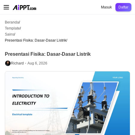
AiPPT Classic
AiPPT Flow
AiPPT Visual
Harga
Template
Pendidikan
Guru
U
Masuk
Daftar
Beranda
/
Template
/
Sains
/
Presentasi Fisika: Dasar-Dasar Listrik
/
Presentasi Fisika: Dasar-Dasar Listrik
Richard・
Aug 6, 2026