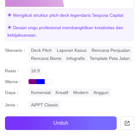
🌟 Mengikuti struktur pitch deck legendaris Sequoia Capital.
🌟 Desain ungu profesional membangkitkan kreativitas dan
kebijaksanaan.
Skenario：
Deck Pitch
Laporan Kasus
Rencana Penjualan
Rencana Bisnis
Infografis
Template Peta Jalan
Rasio：
16:9
Warna：
purple
blue
white
Gaya：
Komersial
Kreatif
Modern
Anggun
Jenis：
AiPPT Classic
Unduh