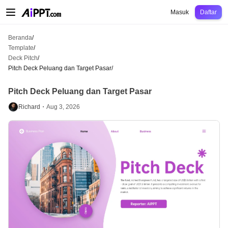
AiPPT Classic
AiPPT Flow
AiPPT Visual
Harga
Template
Pendidikan
Guru
U
Masuk
Daftar
Beranda
/
Template
/
Deck Pitch
/
Pitch Deck Peluang dan Target Pasar
/
Pitch Deck Peluang dan Target Pasar
Richard・
Aug 3, 2026