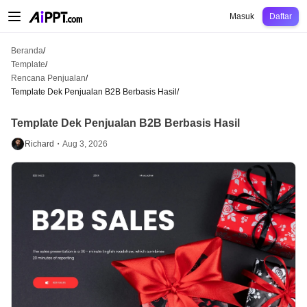
AiPPT Classic
AiPPT Flow
AiPPT Visual
Harga
Template
Pendidikan
Guru
U
Masuk
Daftar
Beranda
/
Template
/
Rencana Penjualan
/
Template Dek Penjualan B2B Berbasis Hasil
/
Template Dek Penjualan B2B Berbasis Hasil
Richard・
Aug 3, 2026