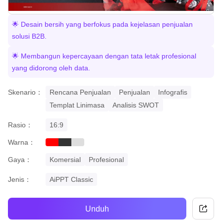
🌟 Desain bersih yang berfokus pada kejelasan penjualan
solusi B2B.
🌟 Membangun kepercayaan dengan tata letak profesional
yang didorong oleh data.
Skenario：
Rencana Penjualan
Penjualan
Infografis
Templat Linimasa
Analisis SWOT
Rasio：
16:9
Warna：
red
black
grey
Gaya：
Komersial
Profesional
Jenis：
AiPPT Classic
Unduh