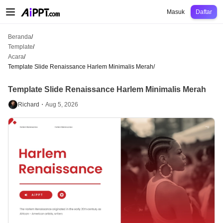
AiPPT Classic
AiPPT Flow
AiPPT Visual
Harga
Template
Pendidikan
Guru
U
Masuk
Daftar
Beranda
/
Template
/
Acara
/
Template Slide Renaissance Harlem Minimalis Merah
/
Template Slide Renaissance Harlem Minimalis Merah
Richard・
Aug 5, 2026