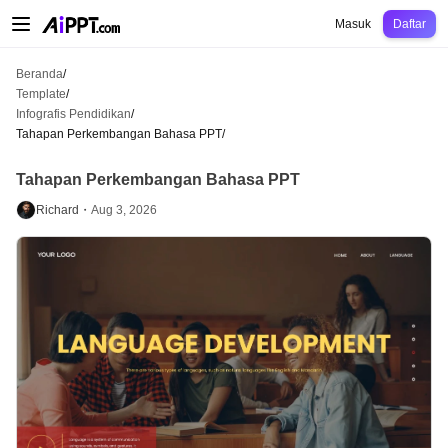
AiPPT Classic
AiPPT Flow
AiPPT Visual
Harga
Template
Pendidikan
Guru
U
Masuk
Daftar
Beranda
/
Template
/
Infografis Pendidikan
/
Tahapan Perkembangan Bahasa PPT
/
Tahapan Perkembangan Bahasa PPT
Richard・
Aug 3, 2026