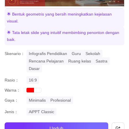
🌟 Bentuk geometris yang bersih meningkatkan kejelasan
visual.
🌟 Tata letak slide yang intuitif membimbing penonton dengan
baik.
Skenario：
Infografis Pendidikan
Guru
Sekolah
Rencana Pelajaran
Ruang kelas
Sastra
Dasar
Rasio：
16:9
Warna：
red
white
Gaya：
Minimalis
Profesional
Jenis：
AiPPT Classic
Unduh