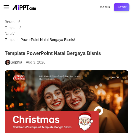
AiPPT Classic
AiPPT Flow
AiPPT Visual
Harga
Template
Pendidikan
Guru
U
Masuk
Daftar
Beranda
/
Template
/
Natal
/
Template PowerPoint Natal Bergaya Bisnis
/
Template PowerPoint Natal Bergaya Bisnis
Sophia・
Aug 3, 2026