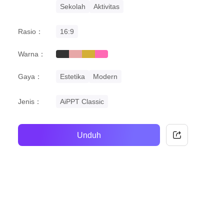
Sekolah
Aktivitas
Rasio：
16:9
Warna：
black
pastel
gold
pink
Gaya：
Estetika
Modern
Jenis：
AiPPT Classic
Unduh