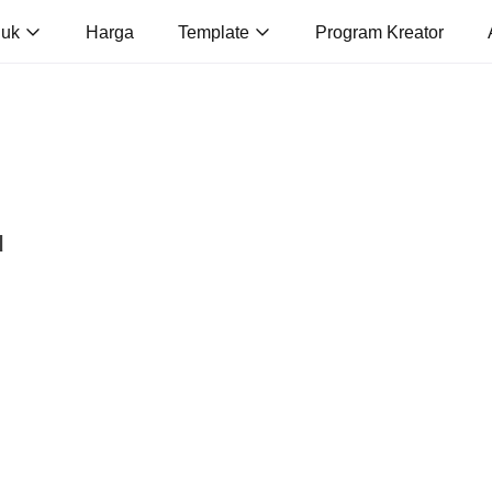
duk
Harga
Template
Program Kreator
u