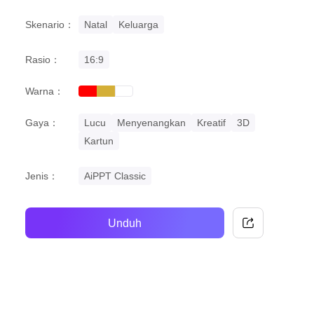
Skenario：
Natal
Keluarga
Rasio：
16:9
Warna：
red
gold
white
Gaya：
Lucu
Menyenangkan
Kreatif
3D
Kartun
Jenis：
AiPPT Classic
Unduh