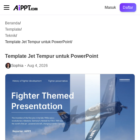
AiPPT Classic
AiPPT Flow
AiPPT Visual
Harga
Template
Pendidikan
Guru
U
Masuk
Daftar
Beranda
/
Template
/
Teknik
/
Template Jet Tempur untuk PowerPoint
/
Template Jet Tempur untuk PowerPoint
Sophia・
Aug 4, 2026