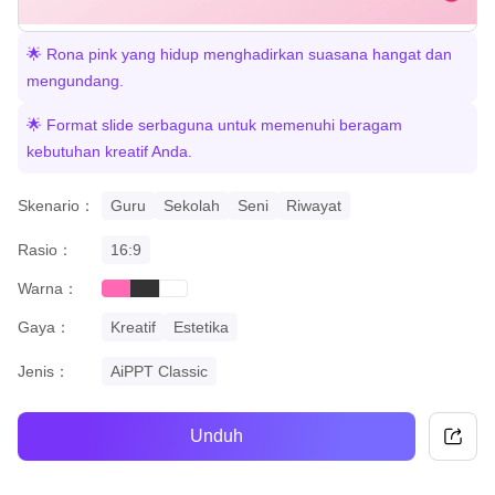
🌟 Rona pink yang hidup menghadirkan suasana hangat dan
mengundang.
🌟 Format slide serbaguna untuk memenuhi beragam
kebutuhan kreatif Anda.
Skenario：
Guru
Sekolah
Seni
Riwayat
Rasio：
16:9
Warna：
pink
black
white
Gaya：
Kreatif
Estetika
Jenis：
AiPPT Classic
Unduh