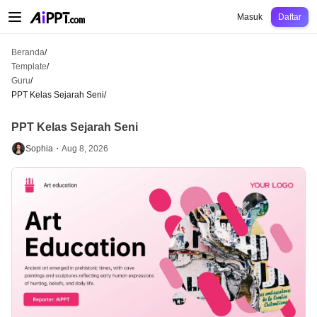
AiPPT Classic
AiPPT Flow
AiPPT Visual
Harga
Template
Pendidikan
Guru
U
Masuk
Daftar
Beranda
/
Template
/
Guru
/
PPT Kelas Sejarah Seni
/
PPT Kelas Sejarah Seni
Sophia・
Aug 8, 2026