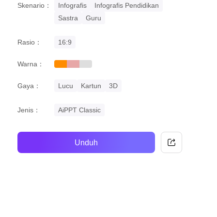
Skenario：
Infografis
Infografis Pendidikan
Sastra
Guru
Rasio：
16:9
Warna：
orange
pastel
grey
Gaya：
Lucu
Kartun
3D
Jenis：
AiPPT Classic
Unduh