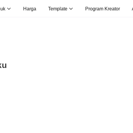
duk
Harga
Template
Program Kreator
ku