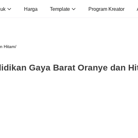
duk
Harga
Template
Program Kreator
an Hitam
/
didikan Gaya Barat Oranye dan H