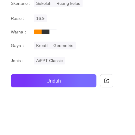
Skenario：
Sekolah
Ruang kelas
Rasio：
16:9
Warna：
orange
black
white
Gaya：
Kreatif
Geometris
Jenis：
AiPPT Classic
Unduh