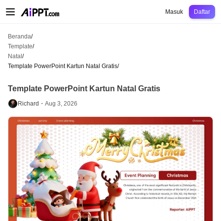
AiPPT Classic
AiPPT Flow
AiPPT Visual
Harga
Template
Pendidikan
Guru
U
Masuk
Daftar
Beranda
/
Template
/
Natal
/
Template PowerPoint Kartun Natal Gratis
/
Template PowerPoint Kartun Natal Gratis
Richard・
Aug 3, 2026