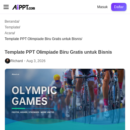
AiPPT Classic
AiPPT Flow
AiPPT Visual
Harga
Template
Pendidikan
Guru
U
Masuk
Daftar
Beranda
/
Template
/
Acara
/
Template PPT Olimpiade Biru Gratis untuk Bisnis
/
Template PPT Olimpiade Biru Gratis untuk Bisnis
Richard・
Aug 3, 2026