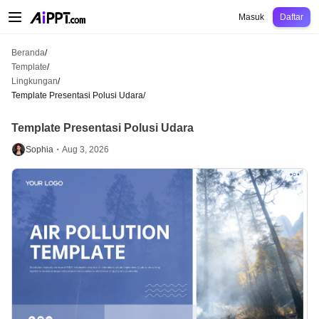
AiPPT Classic
AiPPT Flow
AiPPT Visual
Harga
Template
Pendidikan
Guru
U
Masuk
Daftar
Beranda
/
Template
/
Lingkungan
/
Template Presentasi Polusi Udara
/
Template Presentasi Polusi Udara
Sophia・
Aug 3, 2026