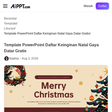
AiPPT Classic
AiPPT Flow
AiPPT Visual
Harga
Template
Pendidikan
Guru
U
Masuk
Daftar
Beranda
/
Template
/
Liburan
/
Template PowerPoint Daftar Keinginan Natal Gaya Datar Gratis
/
Template PowerPoint Daftar Keinginan Natal Gaya
Datar Gratis
Sophia・
Aug 3, 2026