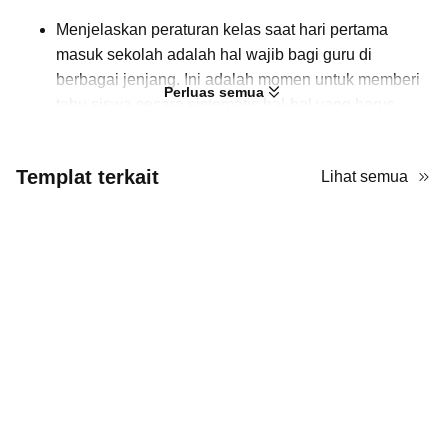
Menjelaskan peraturan kelas saat hari pertama
masuk sekolah adalah hal wajib bagi guru di
berbagai jenjang. Ini adalah momen untuk memberi
Perluas semua
tahu siswa secara sistematis hal-hal yang harus
diperhatikan di semester baru. Alih-alih
mengumumkan tanpa catatan, menggunakan PPT
Templat terkait
Lihat semua
untuk menampilkan aturan akan lebih jelas.
Template
ini dapat digunakan untuk tujuan tersebut.
Komposisinya seimbang antara teks dan gambar,
sehingga siswa tidak bosan dengan presentasi yang
penuh teks. Selain itu, aksen oranye memudahkan
penekanan informasi penting.
Gunakan template ini di
AiPPT
untuk menampilkan
aturan dan prosedur kembali ke sekolah! Gratis
digunakan, dan setiap elemen dapat disesuaikan
sesuai kebutuhan Anda.