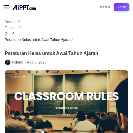
AiPPT Classic
AiPPT Flow
AiPPT Visual
Harga
Template
Pendidikan
Guru
U
Masuk
Daftar
Beranda
/
Template
/
Guru
/
Peraturan Kelas untuk Awal Tahun Ajaran
/
Peraturan Kelas untuk Awal Tahun Ajaran
Richard・
Aug 6, 2026