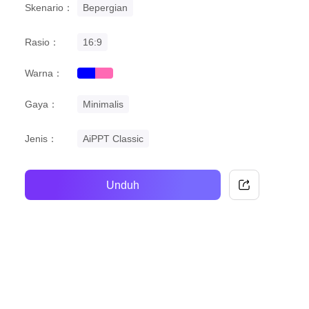
Skenario：
Bepergian
Rasio：
16:9
Warna：
blue
pink
Gaya：
Minimalis
Jenis：
AiPPT Classic
Unduh