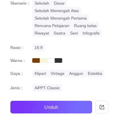
Skenario：
Sekolah
Dasar
Sekolah Menengah Atas
Sekolah Menengah Pertama
Rencana Pelajaran
Ruang kelas
Riwayat
Sastra
Seni
Infografis
Rasio：
16:9
Warna：
brown
beige
black
white
Gaya：
Klipart
Vintage
Anggun
Estetika
Jenis：
AiPPT Classic
Unduh