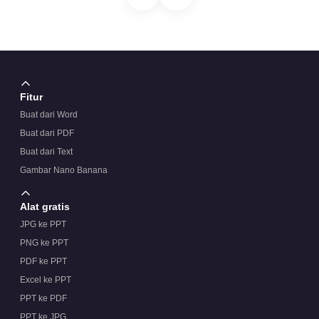
Bisakah saya menyesuaikan ukuran grid untuk tim
saya?
Fitur
Buat dari Word
Apakah skema warna biru bersifat wajib?
Buat dari PDF
Buat dari Text
Gambar Nano Banana
Alat gratis
JPG ke PPT
PNG ke PPT
PDF ke PPT
Excel ke PPT
PPT ke PDF
PPT ke JPG