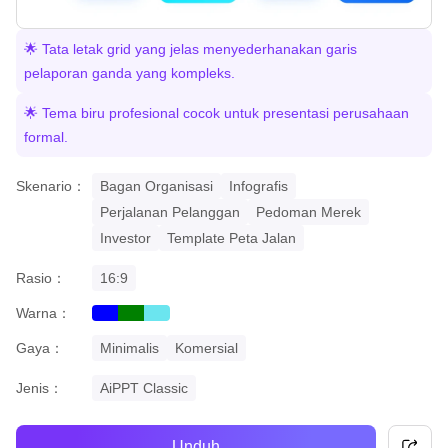
🌟 Tata letak grid yang jelas menyederhanakan garis
pelaporan ganda yang kompleks.
🌟 Tema biru profesional cocok untuk presentasi perusahaan
formal.
Skenario：
Bagan Organisasi
Infografis
Perjalanan Pelanggan
Pedoman Merek
Investor
Template Peta Jalan
Rasio：
16:9
Warna：
blue
green
cyan
Gaya：
Minimalis
Komersial
Jenis：
AiPPT Classic
Unduh